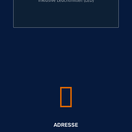
inklusive Leuchtmittel! (LED)

ADRESSE